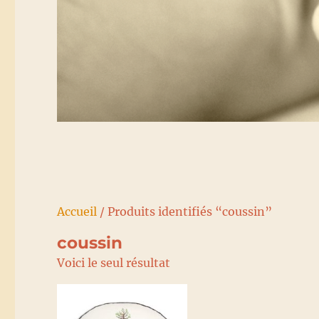
Accueil
/ Produits identifiés “coussin”
coussin
Voici le seul résultat