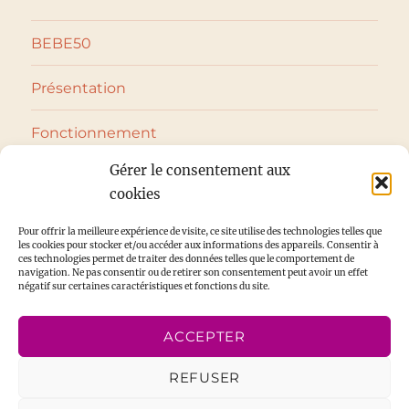
BEBE50
Présentation
Fonctionnement
Gérer le consentement aux
ouvrir
Vêtements bébé
le
cookies
sous-
menu
ouvrir
Puériculture
le
Pour offrir la meilleure expérience de visite, ce site utilise des technologies telles que
sous-
les cookies pour stocker et/ou accéder aux informations des appareils. Consentir à
menu
ces technologies permet de traiter des données telles que le comportement de
ouvrir
Jeux et jouets
navigation. Ne pas consentir ou de retirer son consentement peut avoir un effet
le
négatif sur certaines caractéristiques et fonctions du site.
sous-
menu
Blog
ACCEPTER
Contact
REFUSER