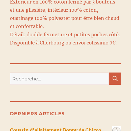
Extérieur en 100% coton fermé par 3 boutons
et une glissière, intérieur 100% coton,
ouatinage 100% polyester pour être bien chaud
et confortable.
Détail: double fermeture et petites poches côté.
Disponible à Cherbourg ou envoi colissimo 7€.
RE
Recherche
pour :
DERNIERS ARTICLES
Coussin d'allaitement Boppy de Chicco